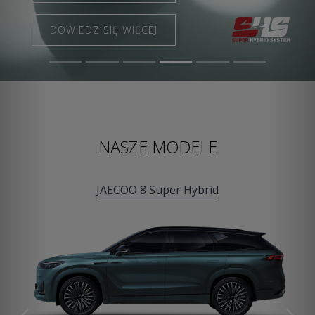
DOWIEDZ SIĘ WIĘCEJ
DOWIEDZ SIĘ WIĘCEJ
NASZE MODELE
JAECOO 8 Super Hybrid