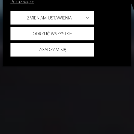
Pokaż więcej
ZMIENIAM USTAWIENIA
ODRZUĆ WSZYSTKIE
ZGADZAM SIĘ