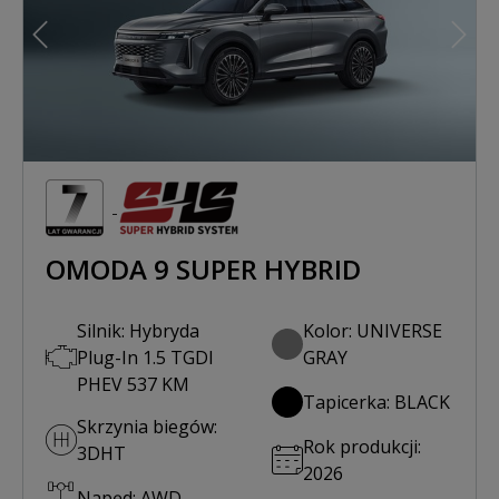
Poprzedni
Nast
OMODA 9 SUPER HYBRID
Silnik: Hybryda
Kolor: UNIVERSE
Plug-In 1.5 TGDI
GRAY
PHEV 537 KM
Tapicerka: BLACK
Skrzynia biegów:
Rok produkcji:
3DHT
2026
Napęd: AWD