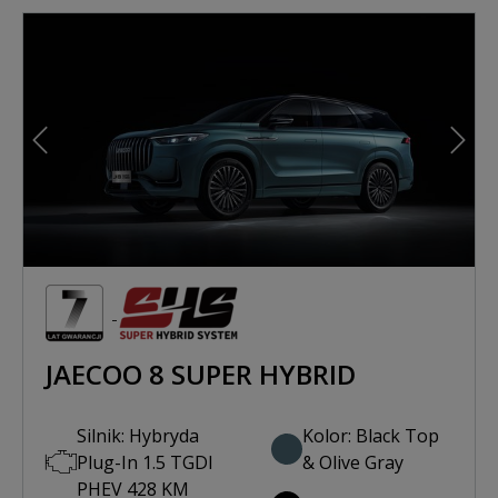
Poprzedni
Nast
JAECOO 8 SUPER HYBRID
Silnik: Hybryda
Kolor: Black Top
Plug-In 1.5 TGDI
& Olive Gray
PHEV 428 KM