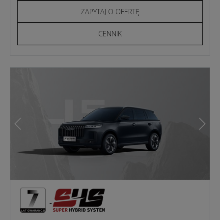
ZAPYTAJ O OFERTĘ
CENNIK
Poprzedni
Nast