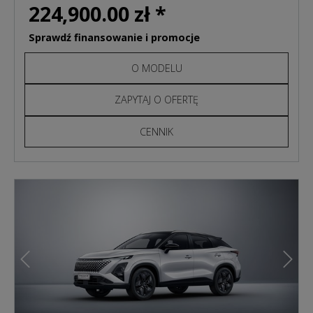
224,900.00 zł *
Sprawdź finansowanie i promocje
O MODELU
ZAPYTAJ O OFERTĘ
CENNIK
Poprzedni
Nast