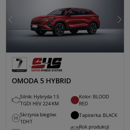
Poprzedni
Nast
OMODA 5 HYBRID
Silnik: Hybryda 1.5
Kolor: BLOOD
TGDI HEV 224 KM
RED
Skrzynia biegów:
Tapicerka: BLACK
1DHT
Rok produkcji: