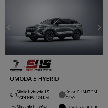
Poprzedni
Nast
OMODA 5 HYBRID
Silnik: Hybryda 1.5
Kolor: PHANTOM
TGDI HEV 224 KM
GRAY
Skrzynia biegów:
Tapicerka: BLACK