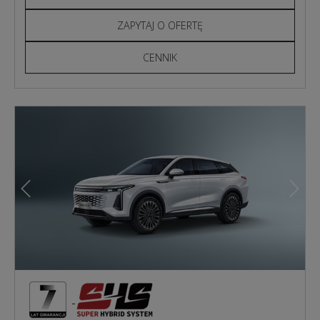
ZAPYTAJ O OFERTĘ
CENNIK
Poprzedni
Nast