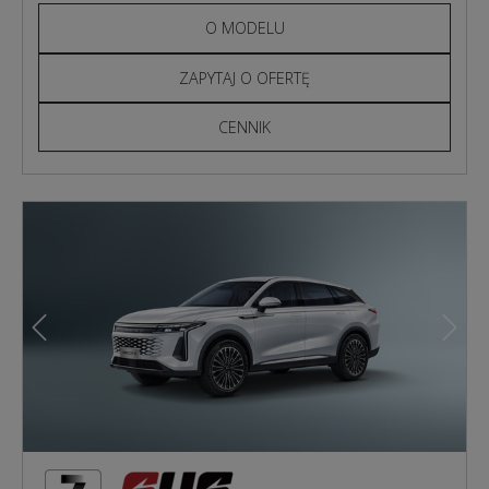
O MODELU
ZAPYTAJ O OFERTĘ
CENNIK
Poprzedni
Nast