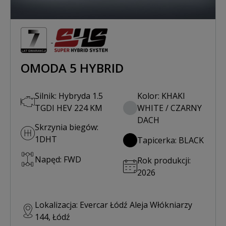
OMODA 5 HYBRID
Silnik: Hybryda 1.5
Kolor: KHAKI
TGDI HEV 224 KM
WHITE / CZARNY
DACH
Skrzynia biegów:
1DHT
Tapicerka: BLACK
Napęd: FWD
Rok produkcji:
2026
Lokalizacja: Evercar Łódź Aleja Włókniarzy
144, Łódź