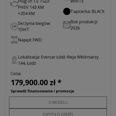
Plug-In 1.5 TGDI
WHITE
PHEV 143 KM
Tapicerka: BLACK
+204 KM
Rok produkcji:
Skrzynia biegów:
2026
1DHT
Napęd: FWD
Lokalizacja: Evercar Łódź Aleja Włókniarzy
144, Łódź
Cena:
179,900.00 zł *
Sprawdź finansowanie i promocje
O MODELU
ZAPYTAJ O OFERTĘ