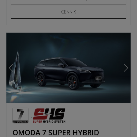
CENNIK
Poprzedni
Nast
OMODA 7 SUPER HYBRID