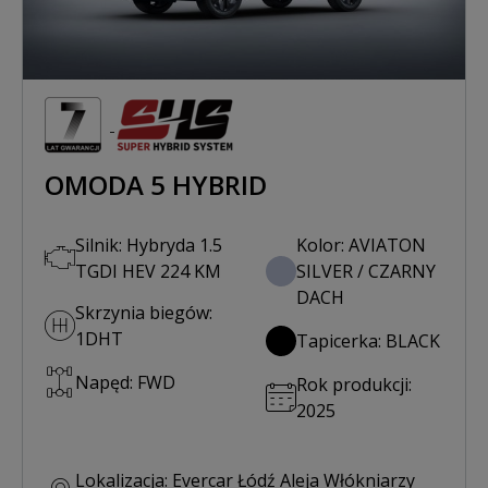
OMODA 5 HYBRID
Silnik: Hybryda 1.5
Kolor: AVIATON
TGDI HEV 224 KM
SILVER / CZARNY
DACH
Skrzynia biegów:
1DHT
Tapicerka: BLACK
Napęd: FWD
Rok produkcji:
2025
Lokalizacja: Evercar Łódź Aleja Włókniarzy