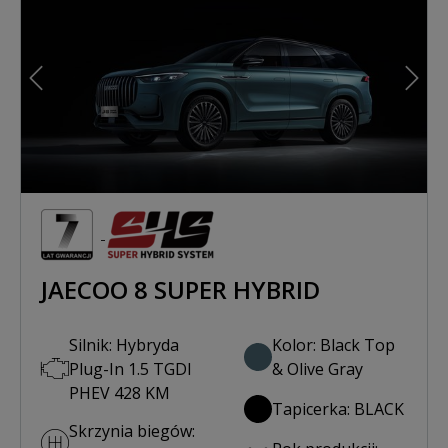
Poprzedni
Nast
JAECOO 8 SUPER HYBRID
Silnik: Hybryda
Kolor: Black Top
Plug-In 1.5 TGDI
& Olive Gray
PHEV 428 KM
Tapicerka: BLACK
Skrzynia biegów: