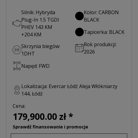
Silnik: Hybryda
Kolor: CARBON
Plug-In 1.5 TGDI
BLACK
PHEV 143 KM
Tapicerka: BLACK
+204 KM
Rok produkcji:
Skrzynia biegów:
2026
1DHT
Napęd: FWD
Lokalizacja: Evercar Łódź Aleja Włókniarzy
144, Łódź
Cena:
179,900.00 zł *
Sprawdź finansowanie i promocje