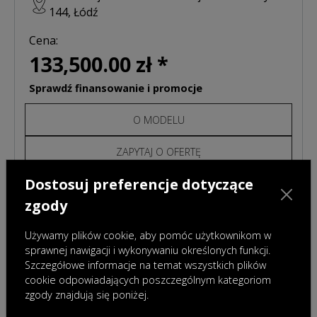
144, Łódź
Cena:
133,500.00 zł *
Sprawdź finansowanie i promocje
O MODELU
ZAPYTAJ O OFERTĘ
Dostosuj preferencje dotyczące
CENNIK
zgody
Używamy plików cookie, aby pomóc użytkownikom w
sprawnej nawigacji i wykonywaniu określonych funkcji.
Szczegółowe informacje na temat wszystkich plików
cookie odpowiadających poszczególnym kategoriom
zgody znajdują się poniżej.