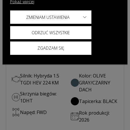
Poprzedni
Nast
Pokaż więcej
ZMIENIAM USTAWIENIA
ODRZUĆ WSZYSTKIE
ZGADZAM SIĘ
JAECOO 7 HYBRID
Silnik: Hybryda 1.5
Kolor: OLIVE
TGDI HEV 224 KM
GRAY/CZARNY
DACH
Skrzynia biegów:
1DHT
Tapicerka: BLACK
Napęd: FWD
Rok produkcji:
2026