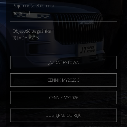
Pojemność zbiornika
60
paliwa (l)
Objętość bagażnika
500
(l) [VDA V215]
JAZDA TESTOWA
CENNIK MY2025.5
CENNIK MY2026
DOSTĘPNE OD RĘKI