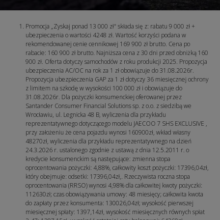
Promocja „Zyskaj ponad 13 000 zł" składa się z: rabatu 9 000 zł +
ubezpieczenia o wartości 4248 zł. Wartość korzyści podana w
rekomendowanej cenie cennikowej 169 900 zł brutto. Cena po
rabacie: 160 900 zł brutto. Najniższa cena z 30 dni przed obniżką 160
900 zł. Oferta dotyczy samochodów z roku produkcji 2025. Propozycja
ubezpieczenia AC/OC na rok za 1 zł obowiązuje do 31.08.2026r.
Propozycja ubezpieczenia GAP za 1 zł dotyczy 36 miesięcznej ochrony
z limitem na szkodę w wysokości 100 000 zł i obowiązuje do
31.08.2026r. Dla pożyczki konsumenckiej oferowanej przez
Santander Consumer Financial Solutions sp. z o.o. z siedzibą we
Wrocławiu, ul. Legnicka 48 B, wyliczenia dla przykładu
reprezentatywnego dotyczącego modelu JAECOO 7 SHS EXCLUSIVE ,
przy założeniu że cena pojazdu wynosi 160900zł, wkład własny
48270zł, wyliczenia dla przykładu reprezentatywnego na dzień
24.3.2026 r. ustalonego zgodnie z ustawą z dnia 12.5.2011 r. o
kredycie konsumenckim są następujące: zmienna stopa
oprocentowania pożyczki: 4,88%, całkowity koszt pożyczki: 17396,04zł,
który obejmuje: odsetki: 17396,04zł,. Rzeczywista roczna stopa
oprocentowania (RRSO) wynosi 4,98% dla całkowitej kwoty pożyczki:
112630zł; czas obowiązywania umowy: 48 miesięcy; całkowita kwota
do zapłaty przez konsumenta: 130026,04zł; wysokość pierwszej
miesięcznej spłaty: 1397,14zł, wysokość miesięcznych równych spłat