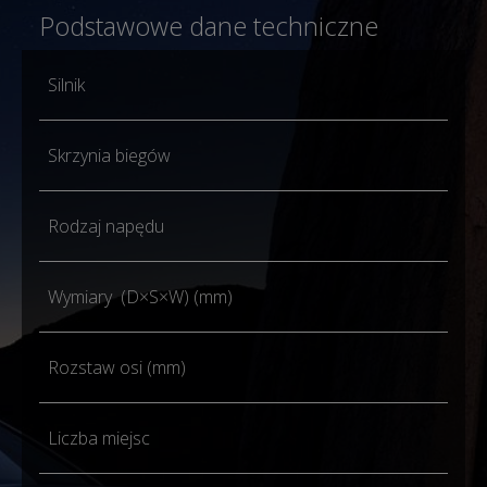
Podstawowe dane techniczne
Silnik
1.5 
Skrzynia biegów
1D
Rodzaj napędu
Na 
Wymiary (D×S×W) (mm)
450
Rozstaw osi (mm)
267
Liczba miejsc
5