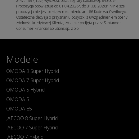
2-47: 1397,15zł, wysokość ostatniej raty balonowej: 64360zł.
Propozycja obowiązuje od 01.04.2026r. do 31.08.2026r. Niniejsza
propozycja nie jest ofertą w rozumieniu art. 66 Kodeksu Cywilnego.
Ostateczna decyzja o przyznaniu pożyczki z uwzględnieniem oceny
zdolności kredytowej Klienta, zostanie podjęta przez Santander
Consumer Financial Solutions sp. z o.o.
Modele
OMODA 9 Super Hybrid
OMODA 7 Super Hybrid
OMODA 5 Hybrid
OMODA 5
OMODA E5
JAECOO 8 Super Hybrid
JAECOO 7 Super Hybrid
JAECOO 7 Hybrid