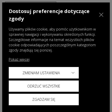
CENNIK
Dostosuj preferencje dotyczące
zgody
JAZDA TESTOWA
Używamy plików cookie, aby pomóc użytkownikom w
sprawnej nawigacji i wykonywaniu określonych funkcji.
Szczegółowe informacje na temat wszystkich plików
cookie odpowiadających poszczególnym kategoriom
zgody znajdują się poniżej.
Pokaż więcej
ZMIENIAM USTAWIENIA
ODRZUĆ WSZYSTKIE
Więcej informacji o modelu
JAECOO 7 Hybrid
ZGADZAM SIĘ
Od 139 900 zł