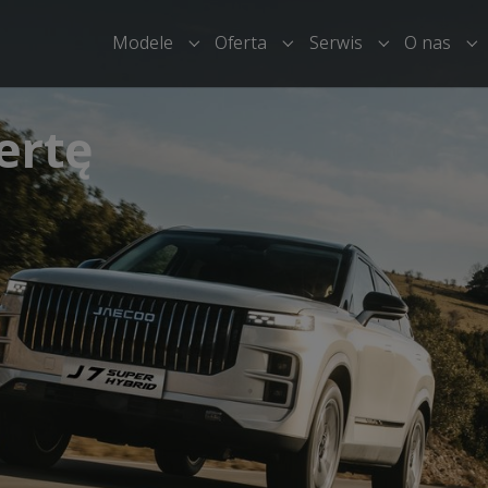
Modele
Oferta
Serwis
O nas
Submenu for "Modele"
Submenu for "Oferta"
Submenu for 
Su
ertę