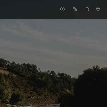
"Serwis"
bmenu for "O nas"