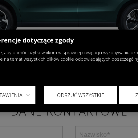
erencje dotyczące zgody
, aby pomóc użytkownikom w sprawnej nawigacji i wykonywaniu okreś
je na temat wszystkich plików cookie odpowiadających poszczegól
TAWIENIA
ODRZUĆ WSZYSTKIE
DANE KONTAKTOWE