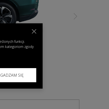
Next
lonych funkcji.
nym kategoriom zgody
ZGADZAM SIĘ