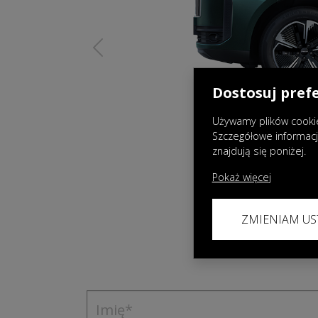
Previous
Dostosuj pref
Używamy plików cookie
Szczegółowe informac
znajdują się poniżej.
Pokaż więcej
ZMIENIAM US