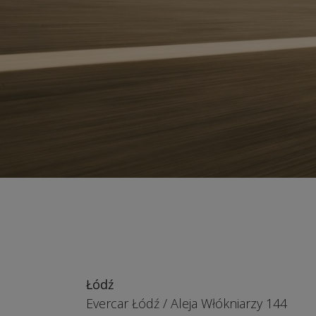
Łódź
Evercar Łódź
/
Aleja Włókniarzy 144