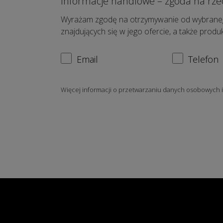
Informacje handlowe – zgoda na rze
Wyrażam zgodę na otrzymywanie od wybraneg
znajdujących się w jego ofercie, a także prod
Email
Telefon
Więcej informacji o przetwarzaniu danych osobowych 