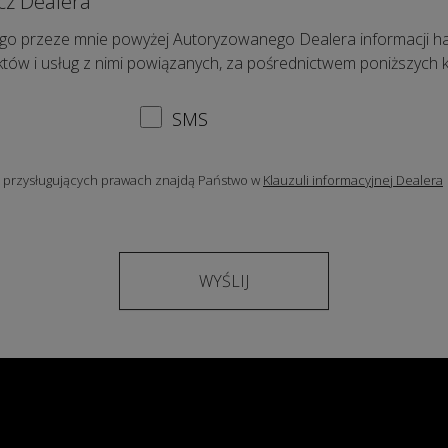
cz Dealera
o przeze mnie powyżej Autoryzowanego Dealera informacji ha
uktów i usług z nimi powiązanych, za pośrednictwem poniższych 
SMS
i przysługujących prawach znajdą Państwo w
Klauzuli informacyjnej Dealera
WYŚLIJ