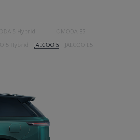
DA 5 Hybrid
OMODA E5
O 5 Hybrid
JAECOO 5
JAECOO E5